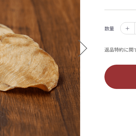
数量
＋
返品特約に関