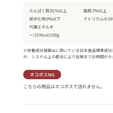
たんぱく質:81%以上
脂質:5%以上
炭水化物:0%以下
ナトリウム:0.1
代謝エネルギ
ー:333kcal/100g
※栄養成分値算出に用いている日本食品標準成分
が、システム上の都合により反映までお時間がか
ネコポスNG
こちらの商品はネコポスで送れません。