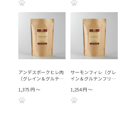
アンデスポークヒレ肉
サーモンフィレ（グレ
（グレイン＆グルテン
イン＆グルテンフリー
フリー）トータルボデ
）トータルボディサポ
1,375 円 ～
1,254 円 ～
ィサポート
ート