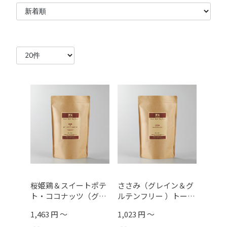
桜姫鶏＆スイートポテ
ささみ（グレイン＆グ
ト・ココナッツ（グレ
ルテンフリー ）トータ
イン＆グルテンフリ
ルボディサポート
1,463 円 ～
1,023 円 ～
ー/食の細い子用）