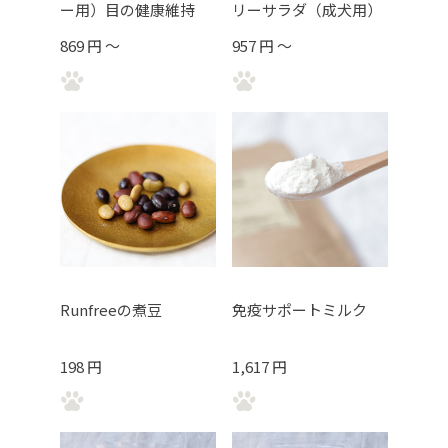
ー用）目の健康維持
リーサラダ（成犬用）
869 円 ～
957 円 ～
Runfreeの煮豆
免疫サポートミルク
198 円
1,617 円