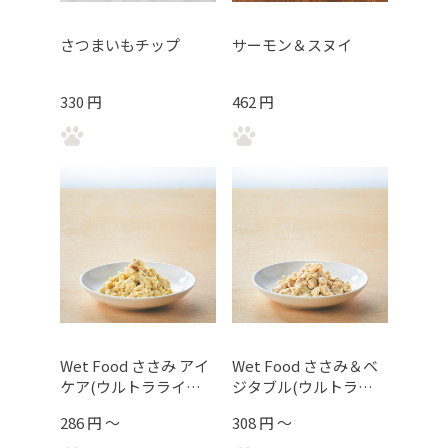
さつまいもチップ
サーモン＆スヌイ
330 円
462 円
Wet Food ささみ アイ
Wet Food ささみ＆ベ
ケア(ウルトラライ
ジタブル(ウルトララ
ト）
イト）
286 円 ～
308 円 ～