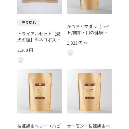
売り切れ
かつおとマダラ（ライ
ト/関節・目の健康維
トライアルセット【愛
持）
犬の瞳】※ネコポス送
1,023 円 ～
料込み
2,200 円
桜姫鶏＆ベリー（パピ
サーモン・桜姫鶏＆ベ