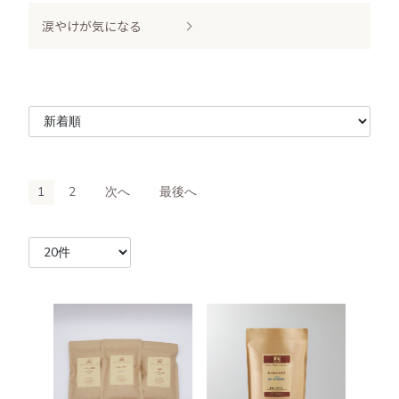
涙やけが気になる
1
2
次へ
最後へ