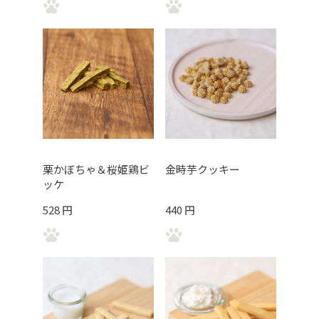
栗かぼちゃ＆桜姫鶏ビ
金時芋クッキー
ッケ
528 円
440 円