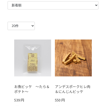
お魚ビッケ ～たら＆
アンデスポークヒレ肉
ポテト～
＆にんじんビッケ
539 円
550 円