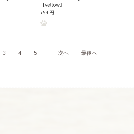
【yellow】
759 円
...
3
4
5
次へ
最後へ