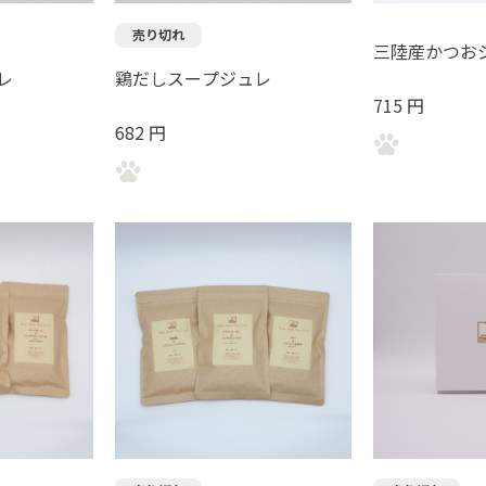
売り切れ
三陸産かつお
レ
鶏だしスープジュレ
715 円
682 円