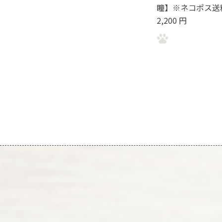
瞳】※ネコポス送
2,200 円