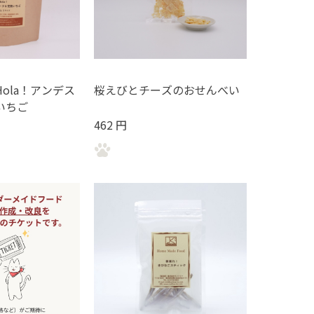
ola！アンデス
桜えびとチーズのおせんべい
いちご
462 円