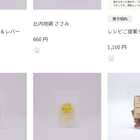
売り切れ
比内地鶏 ささみ
も＆レバー
レシピご提案
660 円
1,100 円