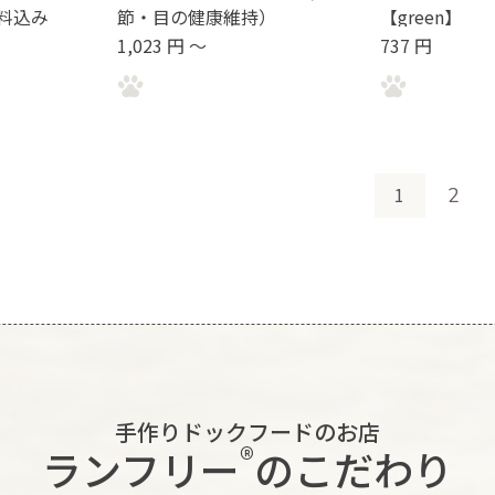
料込み
節・目の健康維持）
【green】
1,023 円 ～
737 円
1
2
手作りドックフードのお店
®︎
ランフリー
のこだわり