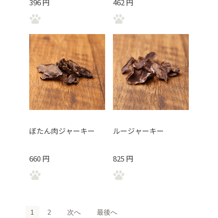
396 円
462 円
ぼたん肉ジャーキー
ルージャーキー
660 円
825 円
1
2
次へ
最後へ