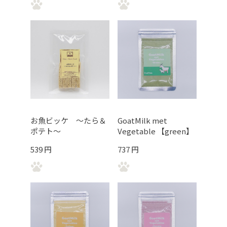
お魚ビッケ ～たら＆
GoatMilk met
ポテト～
Vegetable 【green】
539 円
737 円