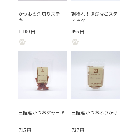
かつおの角切りステー
朝獲れ！きびなごステ
キ
ィック
1,100 円
495 円
三陸産かつおジャーキ
三陸産かつおふりかけ
ー
715 円
737 円