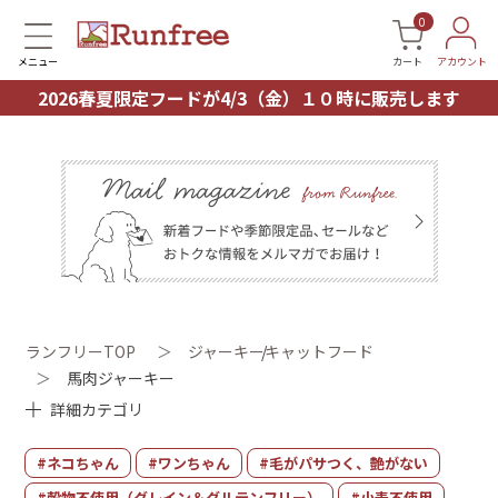
0
メニュー
カート
アカウント
2026春夏限定フードが4/3（金）１０時に販売します
ランフリーTOP
＞
ジャーキー
キャットフード
＞
馬肉ジャーキー
詳細カテゴリ
#ネコちゃん
#ワンちゃん
#毛がパサつく、艶がない
#穀物不使用（グレイン＆グルテンフリー）
#小麦不使用