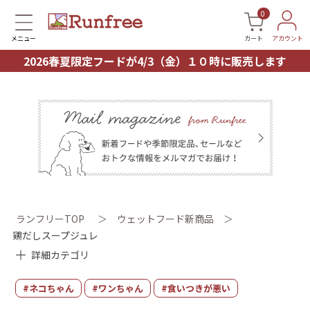
0
メニュー
カート
アカウント
2026春夏限定フードが4/3（金）１０時に販売します
ランフリーTOP
＞
ウェットフード
新商品
＞
鶏だしスープジュレ
詳細カテゴリ
#ネコちゃん
#ワンちゃん
#食いつきが悪い