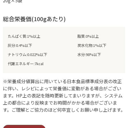
20g×5袋
総合栄養価(100gあたり)
たんぱく質:1%以上
脂質:0%以上
灰分:0.4%以下
炭水化物:1%以下
ナトリウム:0.022%以下
水分:98%以下
代謝エネルギー:7kcal
※栄養成分値算出に用いている日本食品標準成分表の改正
に伴い、レシピによって栄養価に変動がある場合がござい
ます。HP上の表記を随時更新してまいりますが、システム
上の都合により反映までお時間がかかる場合がございま
す。ご理解とご協力のほど何卒宜しくお願い申し上げます。