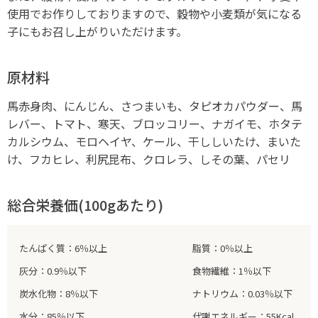
使用でお作りしておりますので、穀物や小麦類が気になる
子にもお召し上がりいただけます。
原材料
馬赤身肉、にんじん、さつまいも、タピオカパウダー、馬
レバー、トマト、寒天、ブロッコリー、ナガイモ、ホタテ
カルシウム、モロヘイヤ、ケール、干ししいたけ、まいた
け、フカヒレ、利尻昆布、クロレラ、しその葉、パセリ
総合栄養価(100gあたり)
たんぱく質：6％以上
脂質：0％以上
灰分：0.9％以下
食物繊維：1％以下
炭水化物：8％以下
ナトリウム：0.03％以下
水分：85％以下
代謝エネルギー：55Kcal