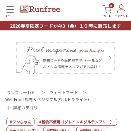
0
メニュー
カート
アカウント
2026春夏限定フードが4/3（金）１０時に販売します
ランフリーTOP
＞
ウェットフード
＞
Wet Food 馬肉＆ベジタブル(ウルトラライト）
詳細カテゴリ
#ワンちゃん
#穀物不使用（グレイン＆グルテンフリー）
#太り気味な子に
#肝臓に優しい
#腎臓に優しい