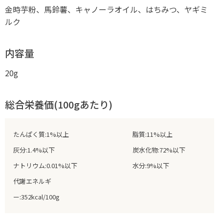
金時芋粉、馬鈴薯、キャノーラオイル、はちみつ、ヤギミ
ルク
内容量
20g
総合栄養価(100gあたり)
たんぱく質:1%以上
脂質:11%以上
灰分:1.4%以下
炭水化物:72%以下
ナトリウム:0.01%以下
水分:9%以下
代謝エネルギ
ー:352kcal/100g