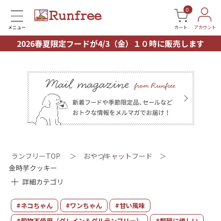
0
メニュー
カート
アカウント
2026春夏限定フードが4/3（金）１０時に販売します
ランフリーTOP
＞
おやつ
キャットフード
＞
金時芋クッキー
詳細カテゴリ
#ネコちゃん
#ワンちゃん
#甘い風味
#穀物不使用（グレイン＆グルテンフリー）
#腎臓に優しい