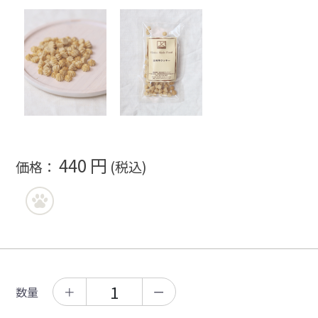
440 円
価格：
(税込)
数量
＋
ー