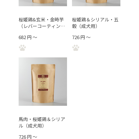
桜姫鶏&玄米・金時芋
桜姫鶏＆シリアル・五
（レバーコーティン
穀（成犬用）
グ/食の細い子用）
682 円 ～
726 円 ～
馬肉・桜姫鶏＆シリア
ル（成犬用）
726 円 ～