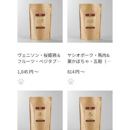
ヴェニソン・桜姫鶏＆
ヤシオポーク・馬肉&
フルーツ・ベジタブル
栗かぼちゃ・五穀（レ
（スキンコートケア/
バーコーティング/食
1,045 円 ～
814 円 ～
食の細い子用）むね肉
の細い子用）
コート