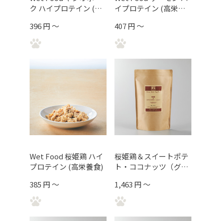
ク ハイプロテイン (高
イプロテイン (高栄養
栄養食)
食)
396 円 ～
407 円 ～
Wet Food 桜姫鶏 ハイ
桜姫鶏＆スイートポテ
プロテイン (高栄養食)
ト・ココナッツ（グレ
イン＆グルテンフリ
385 円 ～
1,463 円 ～
ー/食の細い子用）