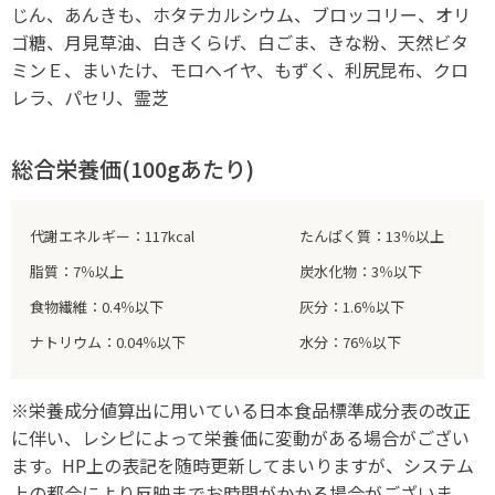
じん、あんきも、ホタテカルシウム、ブロッコリー、オリ
ゴ糖、月見草油、白きくらげ、白ごま、きな粉、天然ビタ
ミンＥ、まいたけ、モロヘイヤ、もずく、利尻昆布、クロ
レラ、パセリ、霊芝
総合栄養価(100gあたり)
代謝エネルギー：117kcal
たんぱく質：13％以上
脂質：7％以上
炭水化物：3％以下
食物繊維：0.4％以下
灰分：1.6％以下
ナトリウム：0.04％以下
水分：76％以下
※栄養成分値算出に用いている日本食品標準成分表の改正
に伴い、レシピによって栄養価に変動がある場合がござい
ます。HP上の表記を随時更新してまいりますが、システム
上の都合により反映までお時間がかかる場合がございま