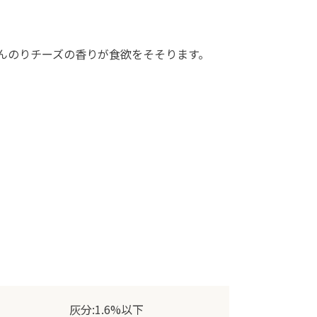
んのりチーズの香りが食欲をそそります。
灰分:1.6%以下
4%以下
水分:9%以下