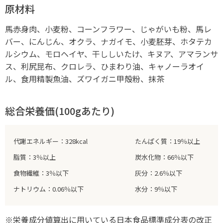
原材料
馬赤身肉、小麦粉、コーンフラワー、じゃがいも粉、馬レ
バー、にんじん、オクラ、ナガイモ、小麦胚芽、ホタテカ
ルシウム、モロヘイヤ、干ししいたけ、キヌア、アマランサ
ス、利尻昆布、クロレラ、ひまわり油、キャノーラオイ
ル、食用精製魚油、ズワイガニ甲殻粉、抹茶
総合栄養価(100gあたり)
代謝エネルギー：328kcal
たんぱく質：19％以上
脂質：3％以上
炭水化物：66％以下
食物繊維：3％以下
灰分：2.6％以下
ナトリウム：0.06％以下
水分：9％以下
※栄養成分値算出に用いている日本食品標準成分表の改正